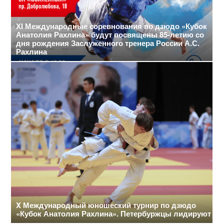
ХI Международные соревнования по дзюдо «Кубок
Анатолия Рахлина» будут посвящены 85-летию со
дня рождения Заслуженного тренера России А.С.
Рахлина
X Международный юношеский турнир по дзюдо
«Кубок Анатолия Рахлина». Петербуржцы лидируют